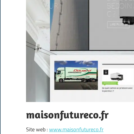
maisonfutureco.fr
Site web :
www.maisonfutureco.fr